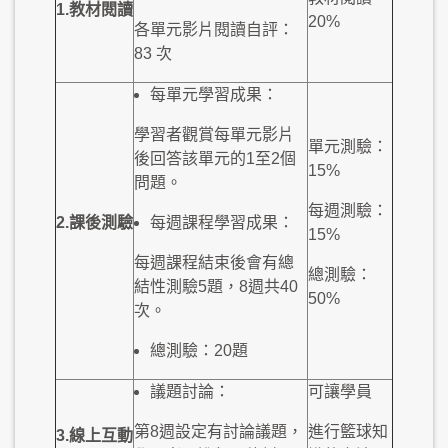
1.
教材
閱讀
20%
各單元影片閱讀自評：
83 次
每單元學習成果：
學習者觀賞每單元影片
單元測驗：
後回答該單元的1至2個
15%
問題。
每週測驗：
2.
課後
測驗
每週課程學習成果：
15%
每週課程結束後會有總
總測驗：
結性測驗5題，8週共40
50%
次。
總測驗：20題
議題討論：
可讓學員
第8週設定有討論議題，
進行籃球知
3.
線上
互動