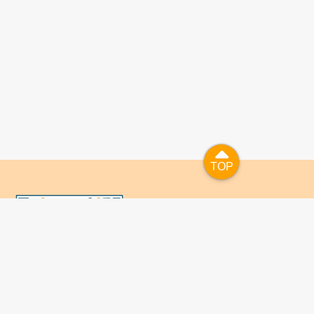
TOP
TOP
國人已進入數位學習及終身學習的時代，TaiwanLIFE自上
線服務以來，已開設超過九百課次，註冊者超過十萬人次，
為台灣打造出全民終身學習的優質環境。TaiwanLIFE has
been setting up over 900 online courses and owns over
100,000 registered learners since the launching year of