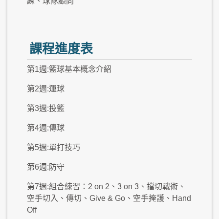
練、球隊顧問
課程進度表
第1週:籃球基本概念介紹
第2週:運球
第3週:投籃
第4週:傳球
第5週:單打技巧
第6週:防守
第7週:組合練習：2 on 2、3 on 3、擋切戰術、
空手切入、傳切、Give & Go、空手掩護、Hand
Off