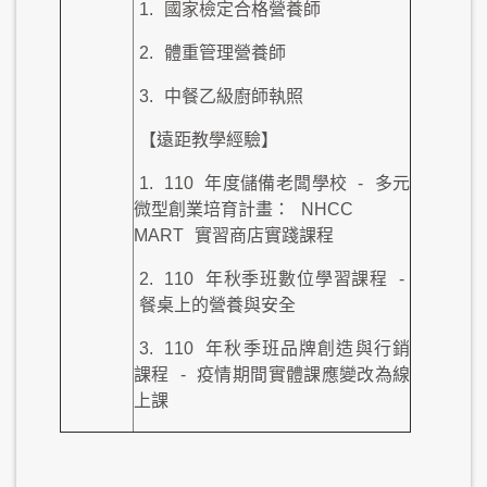
1.
國家檢定合格營養師
2.
體重管理營養師
3.
中餐乙級廚師執照
【遠距教學經驗】
1.
110
年度儲備老闆學校
-
多元
微型創業培育計畫：
NHCC
MART
實習商店實踐課程
2.
110
年秋季班數位學習課程
-
餐桌上的營養與安全
3.
110
年秋季班品牌創造與行銷
課程
-
疫情期間實體課應變改為線
上課