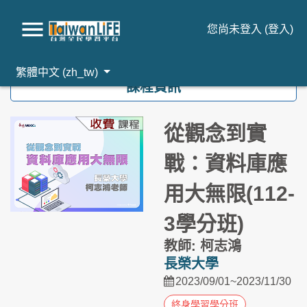
您尚未登入 (
登入
)
跳到主要內容
繁體中文 ‎(zh_tw)‎
課程資訊
從觀念到實
戰：資料庫應
用大無限(112-
3學分班)
教師: 柯志鴻
長榮大學
2023/09/01~2023/11/30
終身學習學分班