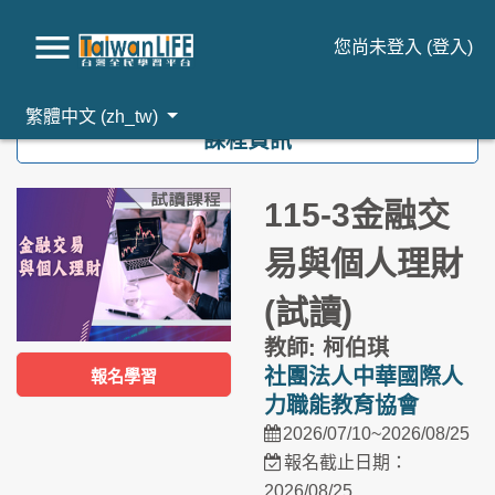
您尚未登入 (
登入
)
跳到主要內容
繁體中文 ‎(zh_tw)‎
課程資訊
115-3金融交
易與個人理財
(試讀)
教師: 柯伯琪
社團法人中華國際人
報名學習
力職能教育協會
2026/07/10~2026/08/25
報名截止日期：
2026/08/25