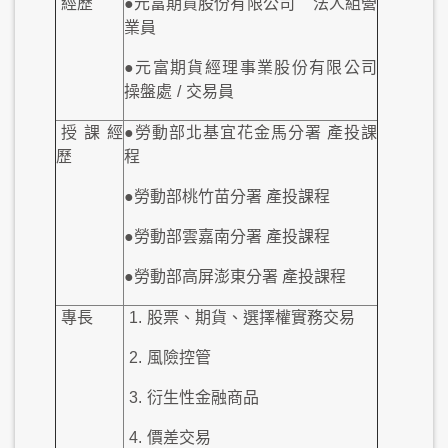
經歷
●元富期貨股份有限公司
法人組營
業員
●元富期貨經理事業股份有限公司
操盤處
/
交易員
授課經
●勞動部北基宜花金馬分署 產投課
歷
程
●勞動部桃竹苗分署 產投課程
●勞動部雲嘉南分署 產投課程
●勞動部高屏澎東分署 產投課程
專長
1.
股票、期貨、選擇權實務交易
2.
風險控管
3.
衍生性金融商品
4.
價差交易