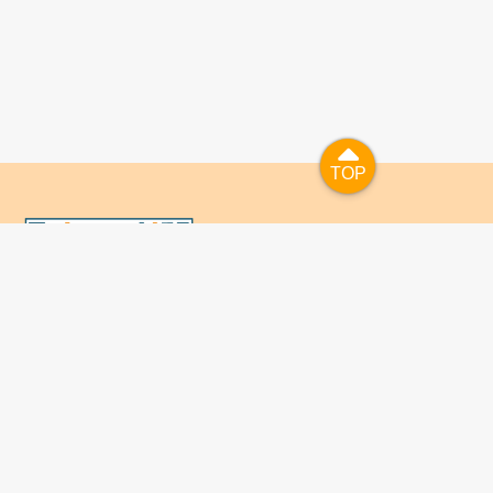
TOP
TOP
國人已進入數位學習及終身學習的時代，TaiwanLIFE自上
線服務以來，已開設超過九百課次，註冊者超過十萬人次，
為台灣打造出全民終身學習的優質環境。TaiwanLIFE has
been setting up over 900 online courses and owns over
100,000 registered learners since the launching year of
2014. We will keep on working for a better quality of
lifelong learning for anyone at every corner of the world.