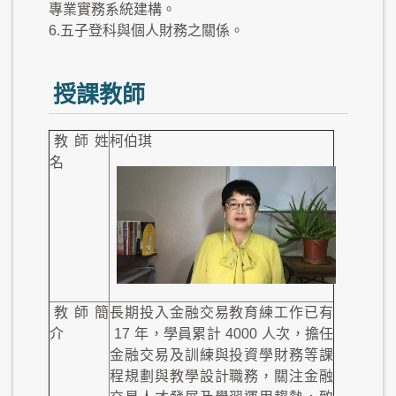
專業實務系統建構。
6.五子登科與個人財務之關係。
授課教師
教師姓
柯伯琪
名
教師簡
長期投入金融交易教育練工作已有
介
17
年，學員累計
4000
人次，擔任
金融交易及訓練與投資學財務等課
程規劃與教學設計職務，關注金融