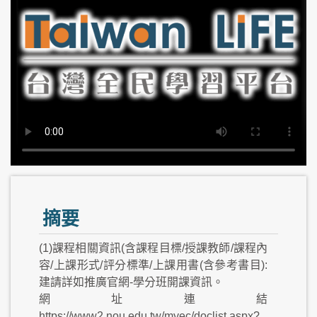
摘要
(1)課程相關資訊(含課程目標/授課教師/課程內
容/上課形式/評分標準/上課用書(含參考書目):
建請詳如推廣官網-學分班開課資訊。
網址連結
https://www2.nou.edu.tw/myec/doclist.aspx?