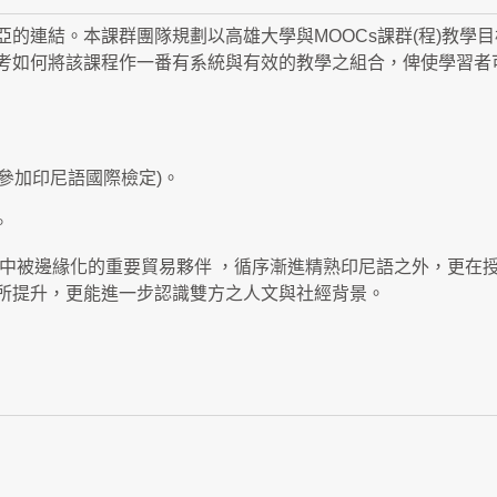
的連結。本課群團隊規劃以高雄大學與MOOCs課群(程)教學
考如何將該課程作一番有系統與有效的教學之組合，俾使學習者
參加印尼語國際檢定)。
。
域整閤中被邊緣化的重要貿易夥伴 ，循序漸進精熟印尼語之外，更
所提升，更能進一步認識雙方之人文與社經背景。