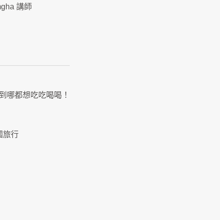
amgha 講師
minum -到哪都想吃吃喝喝！
去美國旅行