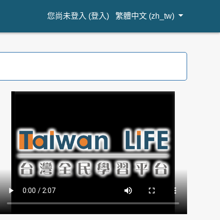
您尚未登入 (
登入
)
繁體中文 ‎(zh_tw)‎