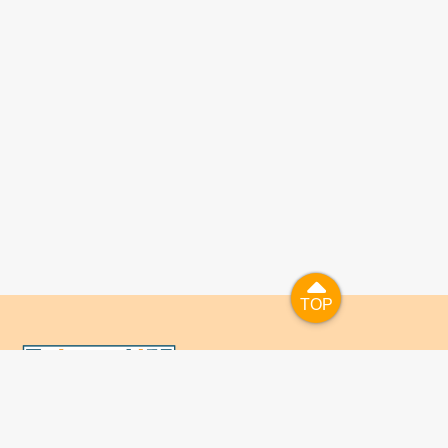
TOP
TOP
國人已進入數位學習及終身學習的時代，TaiwanLIFE自上
線服務以來，已開設超過九百課次，註冊者超過十萬人次，