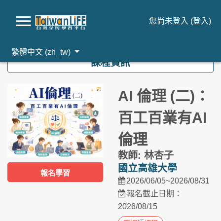
您尚未登入 (
登入
)
跳到主要內容
繁體中文 ‎(zh_tw)‎
課程資訊
AI 倫理 (二)：
百工百業有AI
倫理
教師: 林杏子
國立高雄大學
報名學習
2026/06/05~2026/08/31
報名截止日期：
2026/08/15