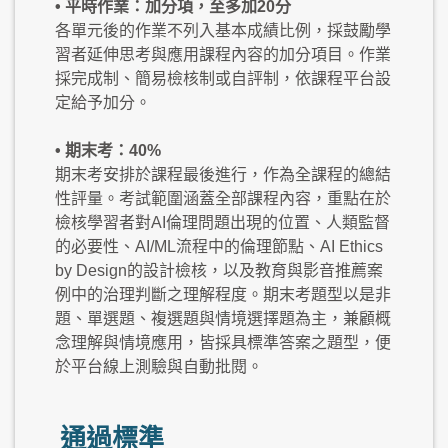
• 平時作業：加分項，至多加20分
各單元後的作業不列入基本成績比例，採鼓勵學
習者延伸思考與應用課程內容的加分項目。作業
採完成制、簡易檢核制或自評制，依課程平台設
定給予加分。
• 期末考：40%
期末考安排於課程最後進行，作為全課程的總結
性評量。考試範圍涵蓋全部課程內容，重點在於
檢核學習者對AI倫理問題出現的位置、人類監督
的必要性、AI/ML流程中的倫理節點、AI Ethics
by Design的設計檢核，以及教育與影音推薦案
例中的治理判斷之理解程度。期末考題型以是非
題、單選題、複選題與情境選擇題為主，兼顧概
念理解與情境應用，皆採具標準答案之題型，便
於平台線上測驗與自動批閱。
通過標準