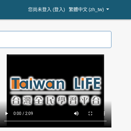
您尚未登入 (
登入
)
繁體中文 ‎(zh_tw)‎