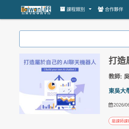
課程類別
合作夥伴
跳到主要內容
打造
教師: 
東吳大
2026/0
磨課師課