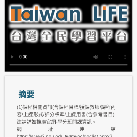
摘要
(1)課程相關資訊(含課程目標/授課教師/課程內
容/上課形式/評分標準/上課用書(含參考書目):
建請詳如推廣官網-學分班開課資訊。
網址連結
https://www2.nou.edu.tw/myec/doclist.aspx?