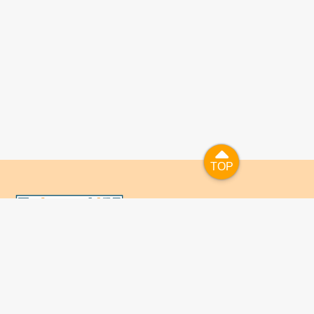
TOP
TOP
國人已進入數位學習及終身學習的時代，TaiwanLIFE自上
線服務以來，已開設超過九百課次，註冊者超過十萬人次，
為台灣打造出全民終身學習的優質環境。TaiwanLIFE has
been setting up over 900 online courses and owns over
100,000 registered learners since the launching year of