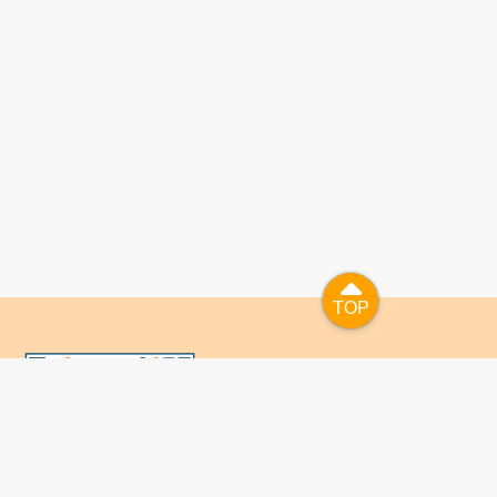
TOP
TOP
國人已進入數位學習及終身學習的時代，TaiwanLIFE自上
線服務以來，已開設超過九百課次，註冊者超過十萬人次，
為台灣打造出全民終身學習的優質環境。TaiwanLIFE has