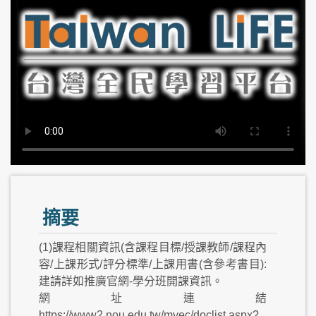
摘要
(1)課程相關資訊(含課程目標/授課教師/課程內
容/上課形式/評分標準/上課用書(含參考書目):
建請詳如推廣官網-學分班開課資訊。
網址連結
https://www2.nou.edu.tw/myec/doclist.aspx?