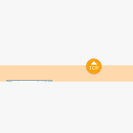
TOP
TOP
國人已進入數位學習及終身學習的時代，TaiwanLIFE自上
線服務以來，已開設超過九百課次，註冊者超過十萬人次，
為台灣打造出全民終身學習的優質環境。TaiwanLIFE has
been setting up over 900 online courses and owns over
100,000 registered learners since the launching year of