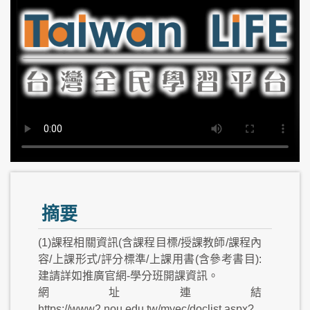
摘要
(1)課程相關資訊(含課程目標/授課教師/課程內
容/上課形式/評分標準/上課用書(含參考書目):
建請詳如推廣官網-學分班開課資訊。
網址連結
https://www2.nou.edu.tw/myec/doclist.aspx?