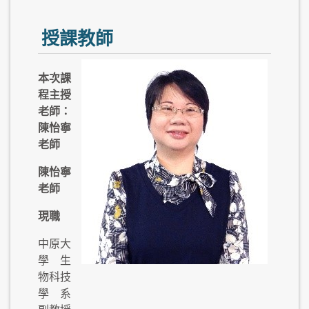
授課教師
本次課
程主授
老師：
陳怡寧
老師
陳怡寧
老師
現職
中原大
學 生
物科技
學系