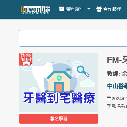
課程類別
合作夥伴
跳到主要內容
FM
教師: 
中山醫
2024/0
報名截止
報名學習