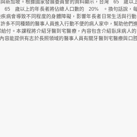
國與新加坡。根據國家發展委員會的資料顯示，台灣
65
歲以
，
65
歲以上的年長者將佔總人口數的
20%
。換句話說，
些疾病會導致不同程度的身體障礙，影響年長者日常生活與行動
有許多不同種類的醫事人員進入行動不便的病人家中，幫助他們
保給付。本課程將介紹牙醫到宅醫療，內容包含介紹臥床病人的
內容能提供有志於長照領域的醫事人員有關牙醫到宅醫療與口