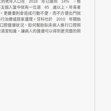
上的老年人口在
2018
年已達到
14%
，根
每五個人當中就有一位是
65
歲以上。年長者
。更嚴重則會造成行動不便，而不方便出門就
進行治療或居家護理。牙科也於
2010
年開始
口腔健康狀況、如何幫助臥床病人進行口腔照
腔清潔知識，讓病人的健康可以得到更完整的照