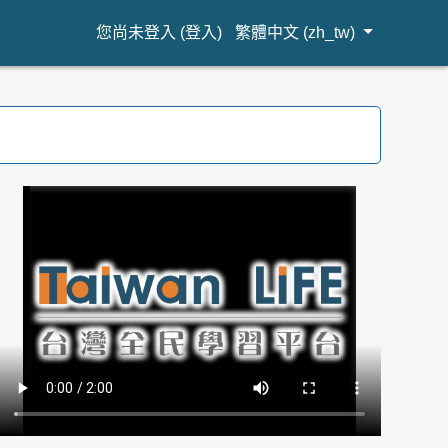
您尚未登入 (
登入
)
繁體中文 ‎(zh_tw)‎