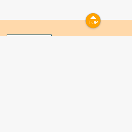
TOP
TOP
國人已進入數位學習及終身學習的時代，TaiwanLIFE自上
線服務以來，已開設超過九百課次，註冊者超過十萬人次，
為台灣打造出全民終身學習的優質環境。TaiwanLIFE has
been setting up over 900 online courses and owns over
100,000 registered learners since the launching year of
2014. We will keep on working for a better quality of
lifelong learning for anyone at every corner of the world.
關於TaiwanLIFE
常見問題