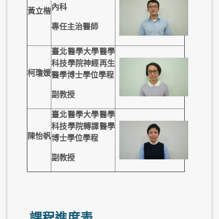
內科
黃立楷
專任主治醫師
臺北醫學大學
醫學
科技學院
神經再生
柯瓊媛
醫學博士學位學程
副教授
臺北醫學大學
醫學
科技學院
轉譯醫學
陳怡帆
博士學位學程
副教授
課程進度表