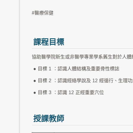
#醫療保健
課程目標
協助醫學院新生或非醫學專業學系舊生對於人體
●
目標
1
：認識人體結構及重要骨性標誌
●
目標
2
：認識經絡學說及
12
經循行、生理功
●
目標
3
：認識
12
正經重要穴位
授課教師