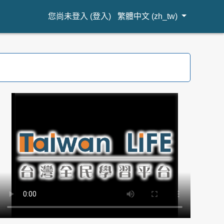
您尚未登入 (
登入
)
繁體中文 ‎(zh_tw)‎