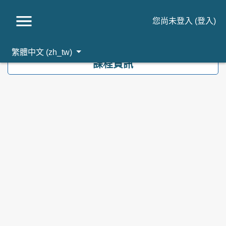
您尚未登入 (
登入
)
跳到主要內容
繁體中文 ‎(zh_tw)‎
課程資訊