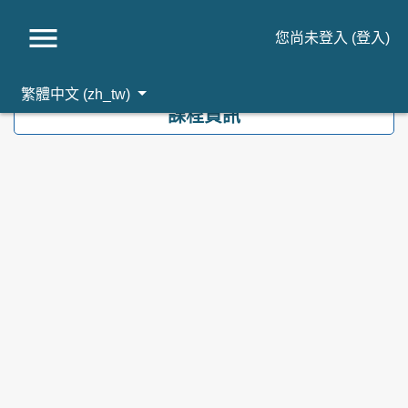
您尚未登入 (
登入
)
跳到主要內容
繁體中文 ‎(zh_tw)‎
課程資訊