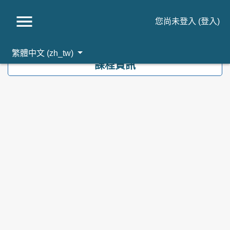
您尚未登入 (
登入
)
跳到主要內容
繁體中文 ‎(zh_tw)‎
課程資訊