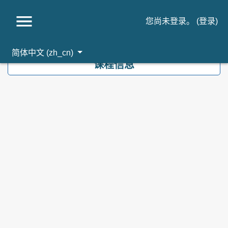
您尚未登录。 (
登录
)
跳到主要内容
简体中文 ‎(zh_cn)‎
课程信息