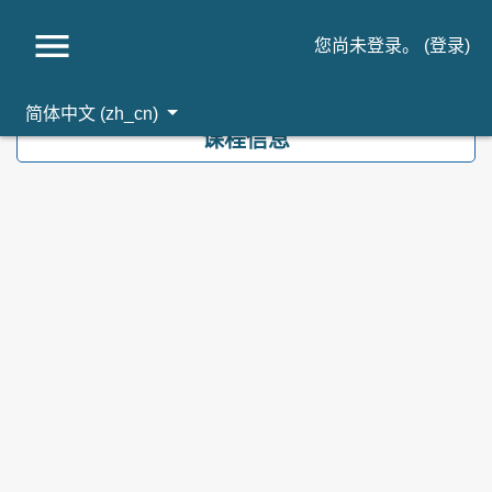
您尚未登录。 (
登录
)
跳到主要内容
简体中文 ‎(zh_cn)‎
课程信息