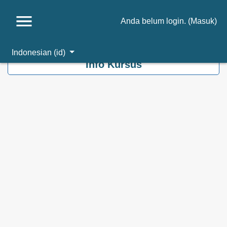
Anda belum login. (
Masuk
)
Loncat ke konten utama
Indonesian ‎(id)‎
Info Kursus