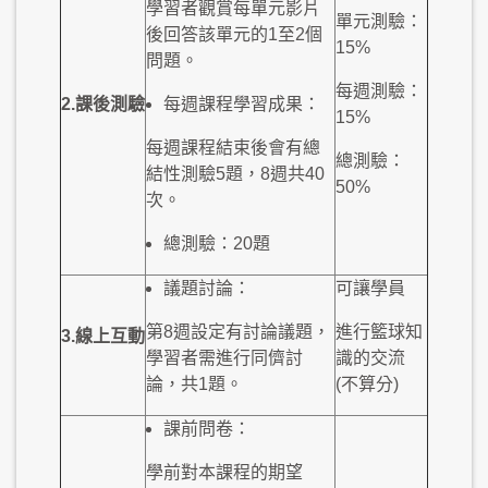
學習者觀賞每單元影片
單元測驗：
後回答該單元的1至2個
15%
問題。
每週測驗：
2.
課後
測驗
每週課程學習成果：
15%
每週課程結束後會有總
總測驗：
結性測驗5題，8週共40
50%
次。
總測驗：20題
議題討論：
可讓學員
第8週設定有討論議題，
進行籃球知
3.
線上
互動
學習者需進行同儕討
識的交流
論，共1題。
(不算分)
課前問卷：
學前對本課程的期望