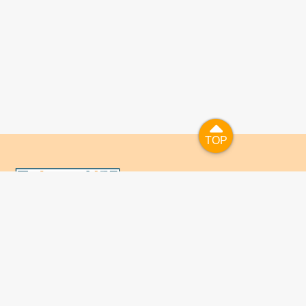
TOP
TOP
國人已進入數位學習及終身學習的時代，TaiwanLIFE自上
線服務以來，已開設超過九百課次，註冊者超過十萬人次，
為台灣打造出全民終身學習的優質環境。TaiwanLIFE has
been setting up over 900 online courses and owns over
100,000 registered learners since the launching year of
2014. We will keep on working for a better quality of