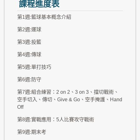
課程進度表
第1週:籃球基本概念介紹
第2週:運球
第3週:投籃
第4週:傳球
第5週:單打技巧
第6週:防守
第7週:組合練習：2 on 2、3 on 3、擋切戰術、
空手切入、傳切、Give & Go、空手掩護、Hand
Off
第8週:實戰應用：5人比賽攻守戰術
第9週:期末考