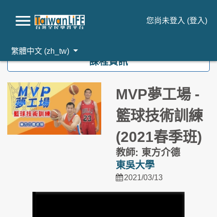
您尚未登入 (
登入
)
跳到主要內容
繁體中文 ‎(zh_tw)‎
課程資訊
MVP夢工場 -
籃球技術訓練
(2021春季班)
教師: 東方介德
東吳大學
2021/03/13