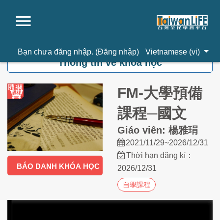
Chuyển tới nội dung chính
Bạn chưa đăng nhập. (
Đăng nhập
)
Vietnamese ‎(vi)‎
Thông tin về khoá học
FM-大學預備
課程─國文
Giáo viên: 楊雅琄
2021/11/29~2026/12/31
Thời hạn đăng kí：
BÁO DANH KHÓA HỌC
2026/12/31
自學課程