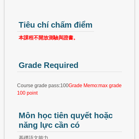
Tiêu chí chấm điểm
本課程不開放測驗與證書。
Grade Required
Course grade pass:100
Grade Memo:max grade
100 point
Môn học tiên quyết hoặc
năng lực cần có
基礎語文能力