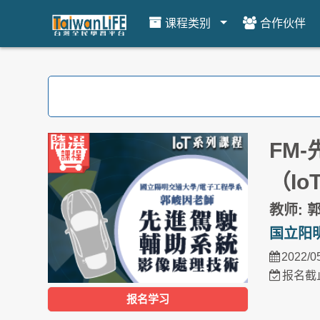
课程类别
合作伙伴
跳到主要内容
FM
（I
教师: 
国立阳
2022/0
报名截止
报名学习