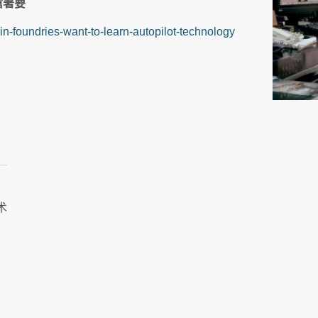
搶著要
in-foundries-want-to-learn-autopilot-technology
术