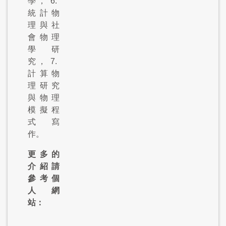
學，
6.
統計物
理與社
會物理
學研
究，
7.
計算物
理研究
與物理
模擬程
式寫
作。
更多的
介紹請
參考個
人網
站：