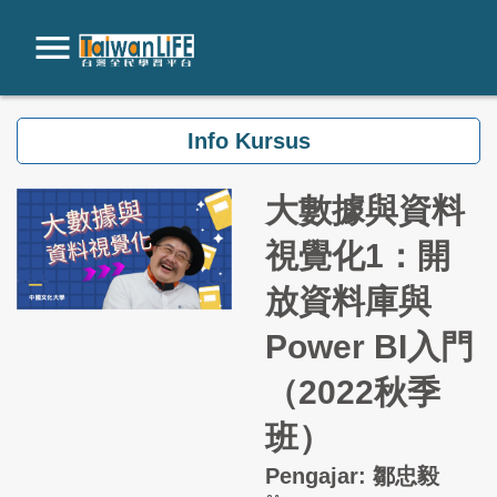
Loncat ke konten utama
Info Kursus
大數據與資料
視覺化1：開
放資料庫與
Power BI入門
（2022秋季
班）
Pengajar: 鄒忠毅