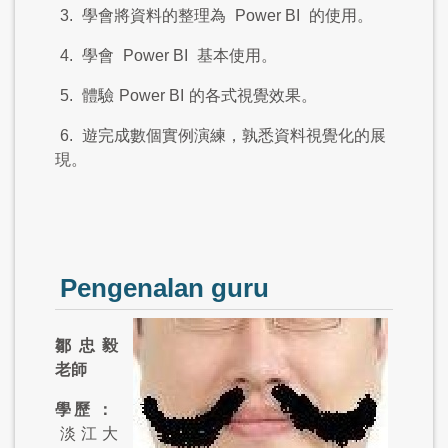
3.
學會將資料的整理為
Power BI
的使用。
4.
學會
Power BI
基本使用。
5.
體驗
Power BI
的各式視覺效果。
6.
遊完成數個實例演練，孰悉資料視覺化的展
現。
Pengenalan guru
鄒忠毅
老師
學
歷
：
淡江大