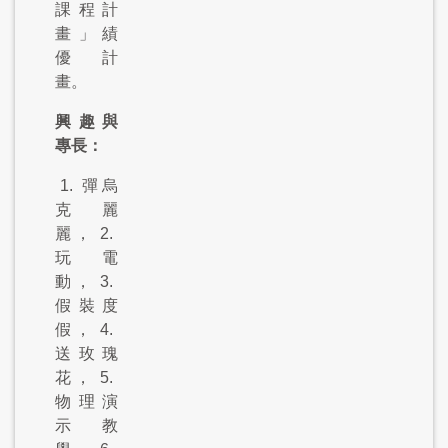
課程計
畫」績
優計
畫。
興趣與
專長：
1.
彈烏
克麗
麗，
2.
玩電
動，
3.
假裝度
假，
4.
送玫瑰
花，
5.
物理演
示教