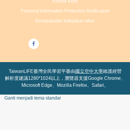
Kontak kami
Personal Information Protection Notification
Kesepakatan kebijakan situs
TaiwanLIFE臺灣全民學習平臺由
國立空中大學
維護經營
解析度建議1280*1024以上，瀏覽器支援Google Chrome、
Microsoft Edge、Mozilla Firefox、Safari。
Ganti menjadi tema standar