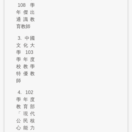
108
學
年傑出
通識教
育教師
3.
中國
文化大
學
103
學年度
校教學
特優教
師
4. 102
學年度
教育部
「現代
公民核
心能力