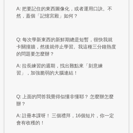
A: 把要記住的東西圖像化，或者運用口訣。不
然，蓋個「記憶宮殿」如何？
Q: 每次學新東西的新鮮期總是短暫，很快我就
卡關撞牆，然後就停止學習。我這種三分鐘熱度
的問題要怎麼辦？
A: 拉長練習的週期，找出難點來「刻意練
習」，加強脆弱的大腦連結！
Q: 上面的問答我覺得似懂非懂耶？ 怎麼辦怎麼
辦？
A: 註冊本課呀！ 三個禮拜，16個短片，你一定
會有收穫的！