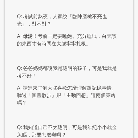
Q: 考試前熬夜，人家說「臨陣磨槍不亮也
光」，對不對？
A:
母湯！
考前一定要睡飽。充分睡眠，白天讀
的東西才有時間在大腦牢牢扎根。
Q: 爸爸媽媽都說我是聰明的孩子，可是我就是
考不好！
A: 請進來了解大腦喜歡怎麼理解跟記憶事情。
聽過「圖畫散步」跟「主動回想」這兩個策略
嗎？
Q: 我知道自己不太聰明，可是我年紀小小就金
魚腦，那要怎麼辦啊？