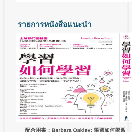
รายการหนังสือแนะนำ
配合用書：Barbara Oakley: 學習如何學習