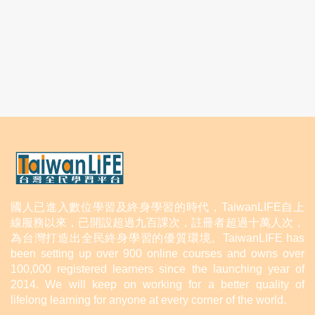
國人已進入數位學習及終身學習的時代，TaiwanLIFE自上
線服務以來，已開設超過九百課次，註冊者超過十萬人次，
為台灣打造出全民終身學習的優質環境。TaiwanLIFE has
been setting up over 900 online courses and owns over
100,000 registered learners since the launching year of
2014. We will keep on working for a better quality of
lifelong learning for anyone at every corner of the world.