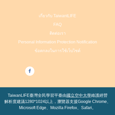
เกี่ยวกับ TaiwantLIFE
FAQ
ติดต่อเรา
Personal Information Protection Notification
ข้อตกลงในการใช้เว็บไซต์
TaiwanLIFE臺灣全民學習平臺由
國立空中大學
維護經營
解析度建議1280*1024以上，瀏覽器支援Google Chrome、
Microsoft Edge、Mozilla Firefox、Safari。