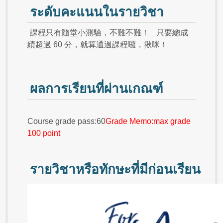
ระดับคะแนนในรายวิชา
課程只有隨堂小測驗，不難不難！
只要總成
績超過 60 分，就算通過課程囉，揪咪！
ผลการเรียนที่ผ่านเกณฑ์
Course grade pass:60
Grade Memo:max grade
100 point
รายวิชาหรือทักษะที่มีก่อนเรียน