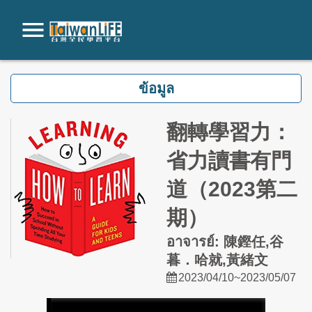
ไปยังเนื้อหาหลัก
ข้อมูล
翻轉學習力：
省力讀書有門
道（2023第二
期）
อาจารย์: 陳鏗任,谷
暮．哈就,黃緒文
2023/04/10~2023/05/07