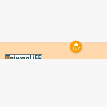
TOP
TOP
國人已進入數位學習及終身學習的時代，TaiwanLIFE自上
線服務以來，已開設超過九百課次，註冊者超過十萬人次，
為台灣打造出全民終身學習的優質環境。TaiwanLIFE has
been setting up over 900 online courses and owns over
100,000 registered learners since the launching year of
2014. We will keep on working for a better quality of
lifelong learning for anyone at every corner of the world.