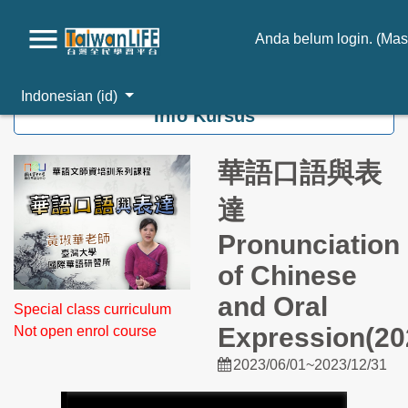
Anda belum login. (
Mas
Loncat ke konten utama
Indonesian ‎(id)‎
Info Kursus
華語口語與表
達
Pronunciation
of Chinese
and Oral
Special class curriculum
Expression(20
Not open enrol course
2023/06/01~2023/12/31