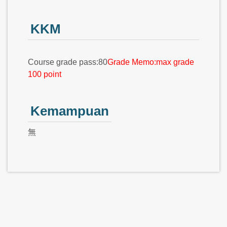
KKM
Course grade pass:80
Grade Memo:max grade
100 point
Kemampuan
無