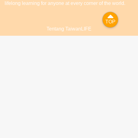
lifelong learning for anyone at every corner of the world.
TOP
TOP
Tentang TaiwanLIFE
FAQ
Kontak kami
Personal Information Protection Notification
Kesepakatan kebijakan situs
TaiwanLIFE臺灣全民學習平臺由
國立空中大學
維護經營
解析度建議1280*1024以上，瀏覽器支援Google Chrome、