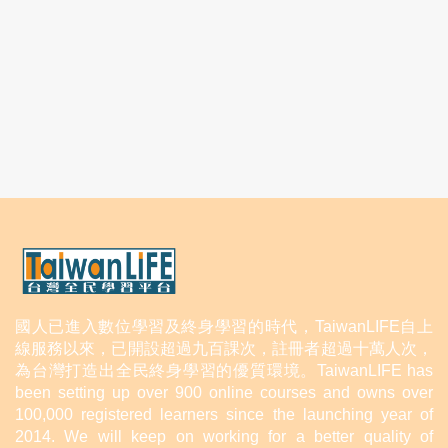
國人已進入數位學習及終身學習的時代，TaiwanLIFE自上
線服務以來，已開設超過九百課次，註冊者超過十萬人次，
為台灣打造出全民終身學習的優質環境。TaiwanLIFE has
been setting up over 900 online courses and owns over
100,000 registered learners since the launching year of
2014. We will keep on working for a better quality of