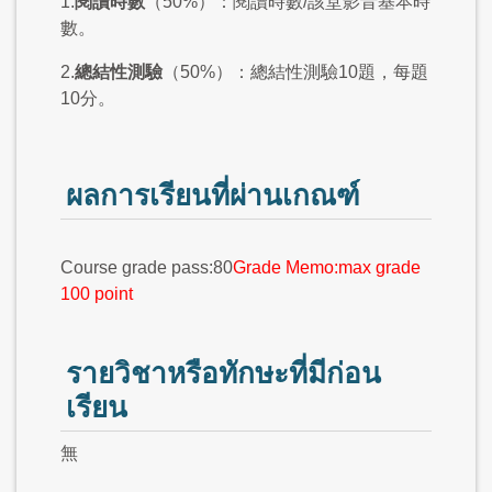
1.
閱讀時數
（50%）：閱讀時數/該堂影音基本時
數。
2.
總結性測驗
（50%）：總結性測驗10題，每題
10分。
ผลการเรียนที่ผ่านเกณฑ์
Course grade pass:80
Grade Memo:max grade
100 point
รายวิชาหรือทักษะที่มีก่อน
เรียน
無