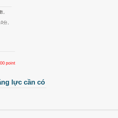
數。
10分。
00 point
ăng lực cần có