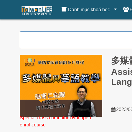
Danh mục khoá học
Chuyển tới nội dung chính
多媒體
Assi
Lang
2023/0
Special class curriculum Not open
enrol course