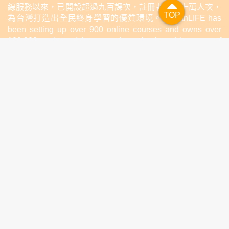
線服務以來，已開設超過九百課次，註冊者超過十萬人次，
TOP
TOP
為台灣打造出全民終身學習的優質環境。TaiwanLIFE has
been setting up over 900 online courses and owns over
100,000 registered learners since the launching year of
2014. We will keep on working for a better quality of
lifelong learning for anyone at every corner of the world.
關於TaiwanLIFE
常見問題
聯絡我們
個人資料蒐集告知聲明
網站服務條款