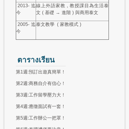
2013-
迄
線上外語家教
,
教授課目為生活泰
今
文
(
基礎
→
進階
)
與商用泰文
2005-
迄
泰文教學
(
家教模式
)
今
ตารางเรียน
第1週:預訂出遊真簡單！
第2週:商務自介有信心！
第3週:工作留學壓力大！
第4週:應徵面試有一套！
第5週:工作辦公一把罩！