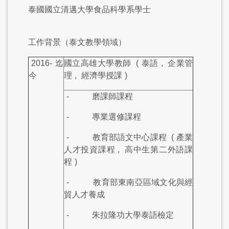
泰國國立清邁大學食品科學系學士
工作背景（泰文教學領域）
2016-
迄
國立高雄大學教師
(
泰語
,
企業管
今
理
,
經濟學授課
)
-
磨課師課程
-
專業選修課程
-
教育部語文中心課程
(
產業
人才投資課程
,
高中生第二外語課
程
)
-
教育部東南亞區域文化與經
貿人才養成
-
朱拉隆功大學泰語檢定