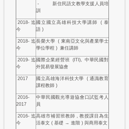
-
新住民語文教學支援人員培
訓
2018-
迄
國立國立高雄科技大學講師
(
泰
今
語
)
2018-
迄
長榮大學
(
東南亞文化與產業學士
今
學位學程
)
兼任講師
2019-
迄
國際企業經營班
(ITI),
中華民國對
今
外貿易發展協會
2017
國立高雄海洋科技大學
(
通識教育
課程教師
)
2016-
中華民國觀光導遊協會口試監考人
2017
員
2016-
迄
高雄市補習班教師
,
教授課目為生
今
活泰文
(
基礎
→
進階
)
與商用泰文