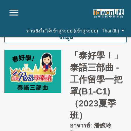
ไปยังเนื้อหาหลัก
ท่านยังไม่ได้เข้าสู่ระบบ (
เข้าสู่ระบบ
)
Thai ‎(th)‎
ข้อมูล
「泰好學！」
泰語三部曲 -
工作留學一把
罩(B1-C1)
（2023夏季
班）
อาจารย์: 潘婉玲