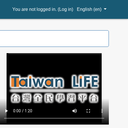
You are not logged in. (
Log in
)
English ‎(en)‎