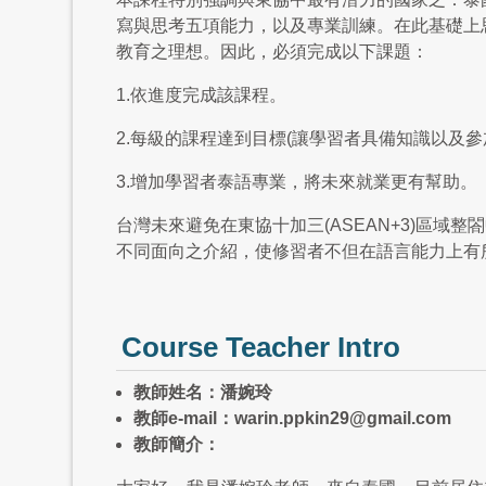
寫與思考五項能力，以及專業訓練。在此基礎上
教育之理想。因此，必須完成以下課題：
1.依進度完成該課程。
2.每級的課程達到目標(讓學習者具備知識以及參
3.增加學習者泰語專業，將未來就業更有幫助。
台灣未來避免在東協十加三(ASEAN+3)區
不同面向之介紹，使修習者不但在語言能力上有
Course Teacher Intro
教師姓名：潘婉玲
教師
e-mail
：
warin.ppkin29@gmail.com
教師簡介：