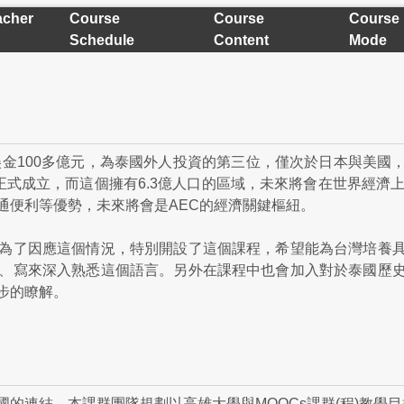
cher
Course
Course
Course
Schedule
Content
Mode
美金100多億元，為泰國外人投資的第三位，僅次於日本與美
1日正式成立，而這個擁有6.3億人口的區域，未來將會在世界經
通便利等優勢，未來將會是AEC的經濟關鍵樞紐。
為了因應這個情況，特別開設了這個課程，希望能為台灣培養
、寫來深入熟悉這個語言。另外在課程中也會加入對於泰國歷
步的瞭解。
的連結。本課群團隊規劃以高雄大學與MOOCs課群(程)教學