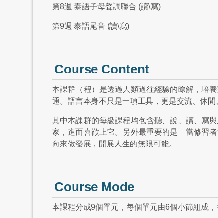
第8週:泰語子母聲調聯合 (讀\寫)
第9週:泰語尾音 (讀\寫)
Course Content
本課群（程）是透過人類過往經驗的瞭解，培養
通。語言本身不只是一項工具，更是交流、休閒
其中本課群的每級課程均包含聽、說、讀、寫與
家，進而喜歡上它。另外最重要的是，當修習者
向來做發展，開展人生的無限可能。
Course Mode
本課程分成9個單元，每個單元由6個小節組成