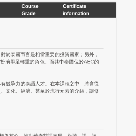
Course
Certificate
Grade
information
國，對於泰國而言是相當重要的投資國家；另外，
濟上扮演舉足輕重的角色。而其中泰國位於AEC的
具有競爭力的泰語人才。在本課程之中，將會從
史、文化、經濟、甚至於流行元素的介紹，讓修
目標為核心，推動華泰雙語教學，從聽、說、讀、