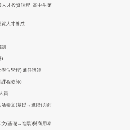
人才投資課程, 高中生第
經貿人才養成
培訓
)
學位學程) 兼任講師
育課程教師)
人員
活泰文(基礎→進階)與商
文(基礎→進階)與商用泰