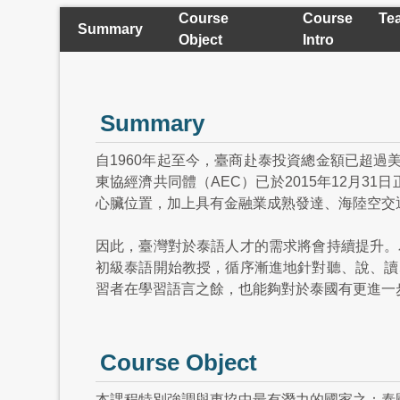
Course
Course Tea
Summary
Object
Intro
Summary
自1960年起至今，臺商赴泰投資總金額已超過
東協經濟共同體（AEC）已於2015年12月3
心臟位置，加上具有金融業成熟發達、海陸空交
因此，臺灣對於泰語人才的需求將會持續提升。
初級泰語開始教授，循序漸進地針對聽、說、讀
習者在學習語言之餘，也能夠對於泰國有更進一
Course Object
本課程特別強調與東協中最有潛力的國家之：泰國