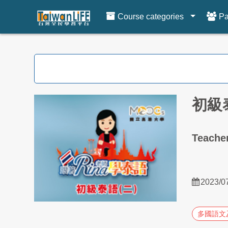
Course categories
Pa
Skip to main content
初級
Teach
2023/0
多國語文