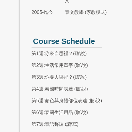
文
2005-迄今
泰文教學 (家教模式)
Course Schedule
第1週:你來自哪裡？(聽\說)
第2週:生活常用單字 (聽\說)
第3週:你要去哪裡？(聽\說)
第4週:泰國時間表達 (聽\說)
第5週:顏色與身體部位表達 (聽\說)
第6週:泰國生活用品 (聽\說)
第7週:泰語聲調 (讀\寫)