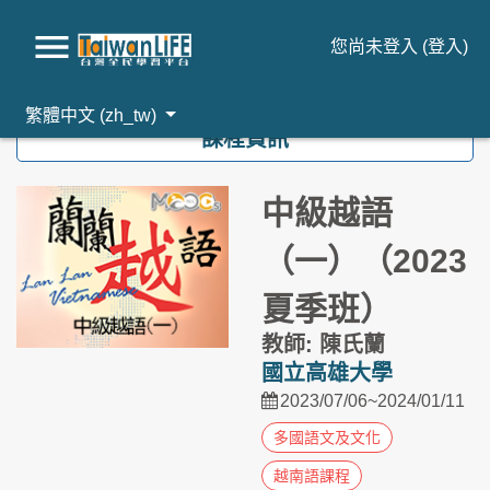
您尚未登入 (
登入
)
跳到主要內容
繁體中文 ‎(zh_tw)‎
課程資訊
中級越語
（一）（2023
夏季班）
教師: 陳氏蘭
國立高雄大學
2023/07/06~2024/01/11
多國語文及文化
越南語課程