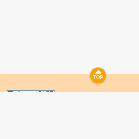
TOP
TOP
國人已進入數位學習及終身學習的時代，TaiwanLIFE自上
線服務以來，已開設超過九百課次，註冊者超過十萬人次，
為台灣打造出全民終身學習的優質環境。TaiwanLIFE has
been setting up over 900 online courses and owns over