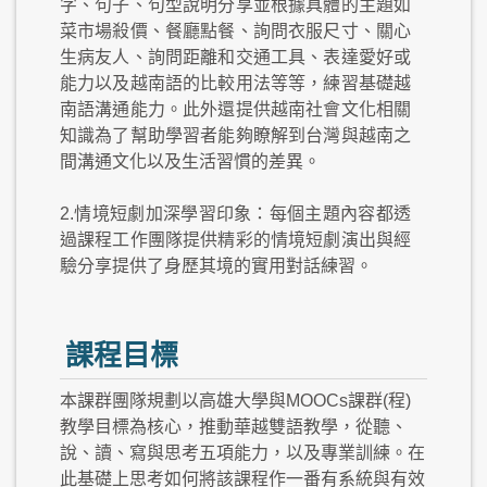
字、句子、句型說明分享並根據具體的主題如
菜市場殺價、餐廳點餐、詢問衣服尺寸、關心
生病友人、詢問距離和交通工具、表達愛好或
能力以及越南語的比較用法等等，練習基礎越
南語溝通能力。此外還提供越南社會文化相關
知識為了幫助學習者能夠瞭解到台灣與越南之
間溝通文化以及生活習慣的差異。
2.情境短劇加深學習印象：每個主題內容都透
過課程工作團隊提供精彩的情境短劇演出與經
驗分享提供了身歷其境的實用對話練習。
課程目標
本課群團隊規劃以高雄大學與MOOCs課群(程)
教學目標為核心，推動華越雙語教學，從聽、
說、讀、寫與思考五項能力，以及專業訓練。在
此基礎上思考如何將該課程作一番有系統與有效