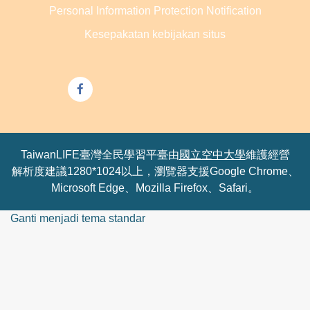
Personal Information Protection Notification
Kesepakatan kebijakan situs
TaiwanLIFE臺灣全民學習平臺由
國立空中大學
維護經營
解析度建議1280*1024以上，瀏覽器支援Google Chrome、
Microsoft Edge、Mozilla Firefox、Safari。
Ganti menjadi tema standar