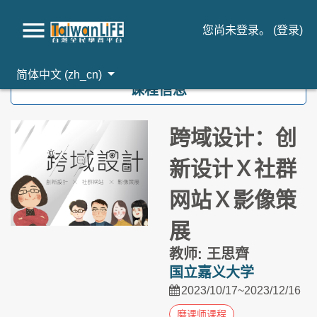
您尚未登录。 (
登录
)
跳到主要内容
简体中文 ‎(zh_cn)‎
课程信息
跨域设计：创
新设计Ｘ社群
网站Ｘ影像策
展
教师: 王思齊
国立嘉义大学
2023/10/17~2023/12/16
磨课师课程