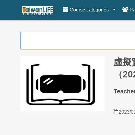
Course categories
Pa
Skip to main content
虛擬
（2
Teach
2023/0