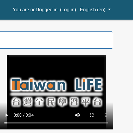
You are not logged in. (
Log in
)
English ‎(en)‎