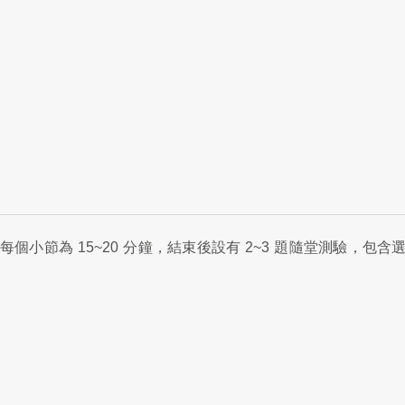
每個小節為
15~20
分鐘，結束後設有
2~3
題隨堂測驗，包含