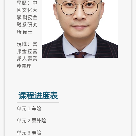
學歷：中
國文化大
學 財務金
融系研究
所 碩士
現職：富
邦金控富
邦人壽業
務襄理
课程进度表
单元 1:车险
单元 2:意外险
单元 3:寿险