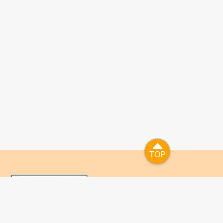
TOP
TOP
國人已進入數位學習及終身學習的時代，TaiwanLIFE自上