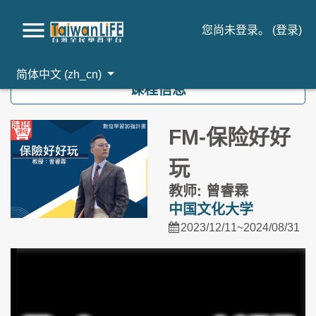
您尚未登录。 (
登录
)
跳到主要内容
简体中文 ‎(zh_cn)‎
课程信息
FM-保险好好
玩
教师: 曾睿霖
中国文化大学
2023/12/11~2024/08/31