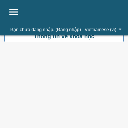
Chuyển tới nội dung chính
Bạn chưa đăng nhập. (
Đăng nhập
)
Vietnamese ‎(vi)‎
Thông tin về khoá học