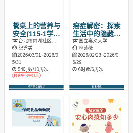
餐桌上的营养与
癌症解密：探索
安全(115-1学分
生活中的隐藏风
班)
险（2026春季
台北市内湖社区大
国立嘉义大学
学
紀秀美
林芸薇
班）
2026/03/01~2026/0
2026/02/23~2026/0
5/31
6/29
54时数/10周次
6时数/6周次
终身学习学分班
不开放自由选修
报名结束
进入课程
进入课程