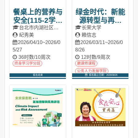
餐桌上的营养与
绿金时代：新能
安全(115-2学分
源转型与再生
班-试读)
(2026春季班)
台北市内湖社区大
长荣大学
学
紀秀美
賴信志
2026/04/10~2026/0
2026/03/11~2026/0
5/27
8/26
36时数/10周次
12时数/9周次
终身学习学分班
磨课师课程
公务人力发展学院
报名结束
报名截止日期：2026/08/26
进入课程
进入课程