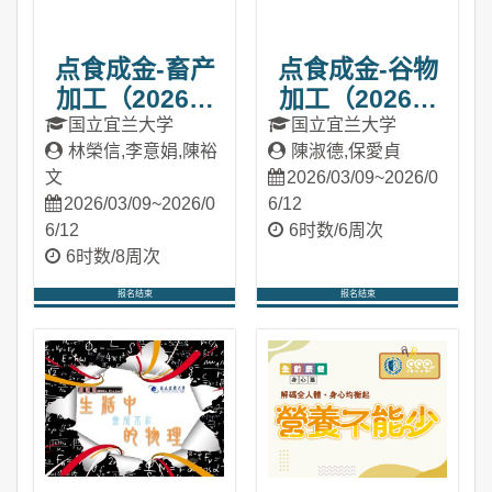
点食成金-畜产
点食成金-谷物
加工（2026春
加工（2026春
季班）
季班）
国立宜兰大学
国立宜兰大学
林榮信,李意娟,陳裕
陳淑德,保愛貞
文
2026/03/09~2026/0
2026/03/09~2026/0
6/12
6/12
6时数/6周次
6时数/8周次
报名结束
报名结束
进入课程
进入课程