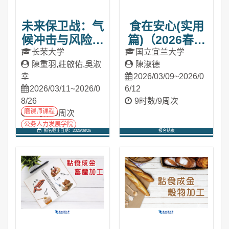
未来保卫战：气
食在安心(实用
候冲击与风险评
篇)（2026春季
估(2026春季班)
班）
长荣大学
国立宜兰大学
陳重羽,莊啟佑,吳淑
陳淑德
幸
2026/03/09~2026/0
2026/03/11~2026/0
6/12
8/26
9时数/9周次
磨课师课程
7时数/9周次
公务人力发展学院
报名截止日期：2026/08/26
报名结束
进入课程
进入课程