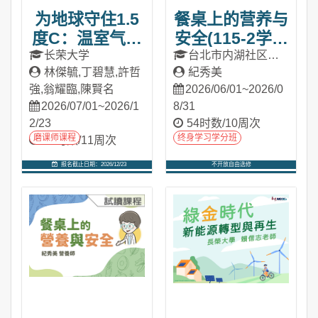
为地球守住1.5
餐桌上的营养与
度C：温室气体
安全(115-2学分
与碳排中和
班)
长荣大学
台北市内湖社区大
林傑毓,丁碧慧,許哲
学
紀秀美
(2026夏季班)
強,翁耀臨,陳賢名
2026/06/01~2026/0
2026/07/01~2026/1
8/31
2/23
54时数/10周次
磨课师课程
终身学习学分班
11时数/11周次
报名截止日期：2026/12/23
不开放自由选修
进入课程
进入课程