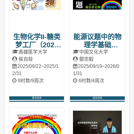
生物化学II-糖类
能源议题中的物
梦工厂（2025
理学基础
秋季班）
（2025秋季
高雄医学大学
中国文化大学
侯自銓
鄒忠毅
班）
2025/09/22~2025/1
2025/09/19~2026/0
2/31
1/31
8时数/9周次
6时数/4周次
报名结束
报名结束
进入课程
进入课程