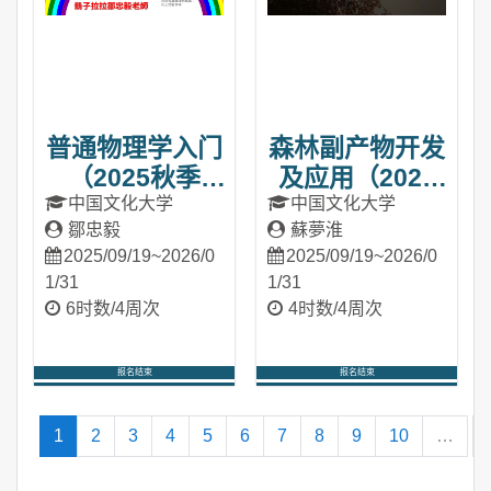
普通物理学入门
森林副产物开发
（2025秋季
及应用（2025
班）
秋季班）
中国文化大学
中国文化大学
鄒忠毅
蘇夢淮
2025/09/19~2026/0
2025/09/19~2026/0
1/31
1/31
6时数/4周次
4时数/4周次
报名结束
报名结束
进入课程
进入课程
(当前)
1
2
3
4
5
6
7
8
9
10
…