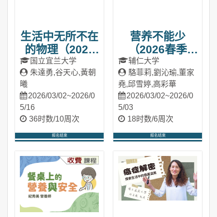
生活中无所不在
营养不能少
的物理（2026
（2026春季
春季班）
班）
国立宜兰大学
辅仁大学
朱達勇,谷天心,黃朝
駱菲莉,劉沁瑜,董家
曦
堯,邱雪婷,高彩華
2026/03/02~2026/0
2026/03/02~2026/0
5/16
5/03
36时数/10周次
18时数/6周次
报名结束
报名结束
进入课程
进入课程