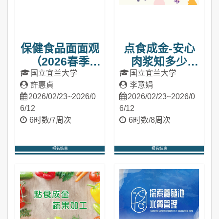
保健食品面面观
点食成金-安心
（2026春季
肉浆知多少
班）
（2026春季
国立宜兰大学
国立宜兰大学
許惠貞
李意娟
班）
2026/02/23~2026/0
2026/02/23~2026/0
6/12
6/12
6时数/7周次
6时数/8周次
报名结束
报名结束
进入课程
进入课程