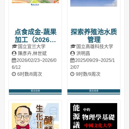
点食成金-蔬果
探索养殖池水质
加工（2026春
管理
季班）
国立宜兰大学
国立高雄科技大学
陳彥卉,林世斌
洪明昌
2026/02/23~2026/0
2025/09/29~2025/1
6/12
2/07
6时数/8周次
9时数/9周次
报名结束
报名结束
进入课程
进入课程