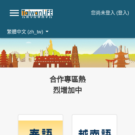
您尚未登入 (
登入
)
繁體中文 ‎(zh_tw)‎
跳到主要內容
合作專區熱
烈增加中