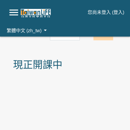
您尚未登入 (
登入
)
跳到主要內容
繁體中文 ‎(zh_tw)‎
現正開課中