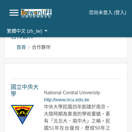
您尚未登入 (
登入
)
跳到主要內容
繁體中文 ‎(zh_tw)‎
合作夥伴
首頁
合作夥伴
國立中央大
National Central University
學
http://www.ncu.edu.tw
中央大學民國四年創建於南京，
大陸時期為東南的學術重鎮，素
有「北北大、南中大」之稱。民
國51年在台復校，歷經50年之