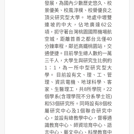
發展，為國內少數歷史悠久、校
景優美、校風淳樸、校譽優良之
頂尖研究型大學。 地處中壢雙
連坡的中大，佔地廣達62公
頃，扼守著台灣桃園國際機場航
空城，距離首善之都台北僅40
分鐘車程，鄰近高鐵桃園站，交
通便捷。目前學生總人數約一萬
三千人，大學生與研究生比例約
1：1，為一所中型研究型大
學。 目前設有文、理、工、管
理、資訊電機、地球科學、客
家、生醫理工，共8所學院，22
個學系(含理學院不分系學士班)
和53個研究所。同時設有8個校
屬研究中心及1個聯合研究中
心，並設有總教學中心，督導通
識教育中心、師資培育中心、語
言中心、藝文中心、科學教育中