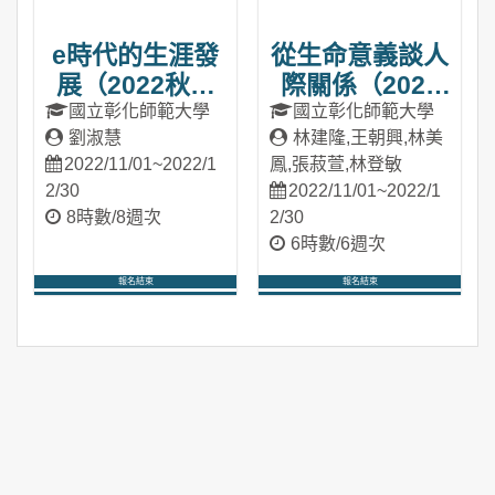
e時代的生涯發
從生命意義談人
展（2022秋季
際關係（2022
班）
秋季班）
國立彰化師範大學
國立彰化師範大學
劉淑慧
林建隆,王朝興,林美
2022/11/01~2022/1
鳳,張菽萱,林登敏
2/30
2022/11/01~2022/1
8時數/8週次
2/30
6時數/6週次
報名結束
報名結束
進入課程
進入課程