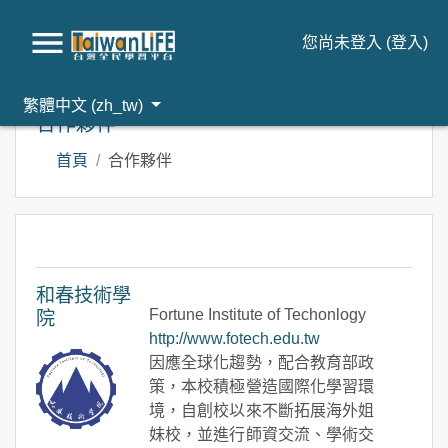
您尚未登入 (
登入
)
跳到主要內容
繁體中文 ‎(zh_tw)‎
合作夥伴
首頁
合作夥伴
和春技術學
Fortune Institute of Techonlogy
院
http://www.fotech.edu.tw
因應全球化趨勢，配合教育部政
策，本校積極營造國際化學習環
境，自創校以來不斷拓展海外姐
妹校，並進行師資交流、學術交