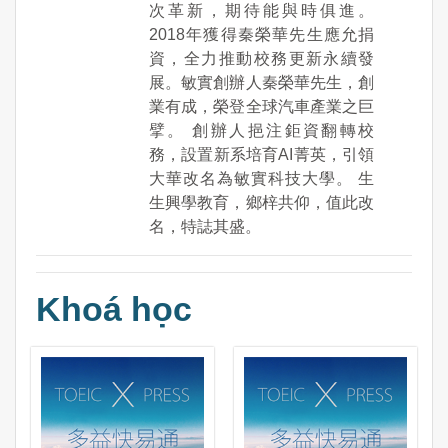
次革新，期待能與時俱進。
2018年獲得秦榮華先生應允捐
資，全力推動校務更新永續發
展。敏實創辦人秦榮華先生，創
業有成，榮登全球汽車產業之巨
擘。 創辦人挹注鉅資翻轉校
務，設置新系培育AI菁英，引領
大華改名為敏實科技大學。 生
生興學教育，鄉梓共仰，值此改
名，特誌其盛。
Khoá học