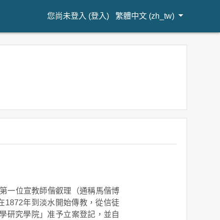
您尚未登入 (
登入
)
繁體中文 ‎(zh_tw)‎
第一位宣教師偕叡理（通稱馬偕博
1）所創立。他在1872年到淡水開始傳教，從信徒
神學研究學院」准予立案登記，並自