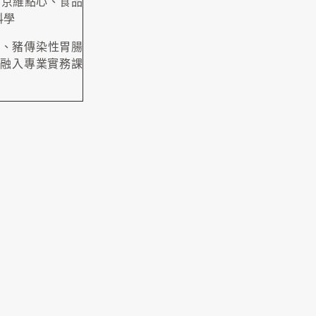
、京維點心、食品
科學
作、豬傳染性胃腸
融入專業實務課