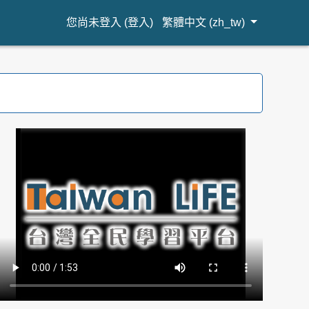
您尚未登入 (
登入
)
繁體中文 ‎(zh_tw)‎