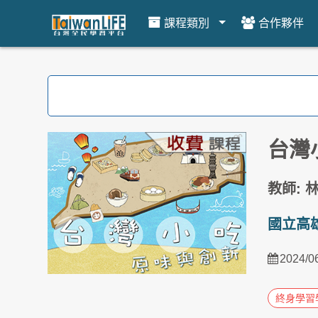
課程類別
合作夥伴
跳到主要內容
台灣
教師: 
國立高
2024/0
終身學習