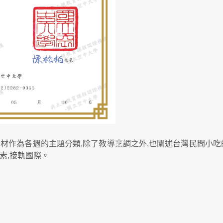
材作為各週的主題分類,除了教導烹調之外,也闡述台灣民間小吃
素,接軌國際。