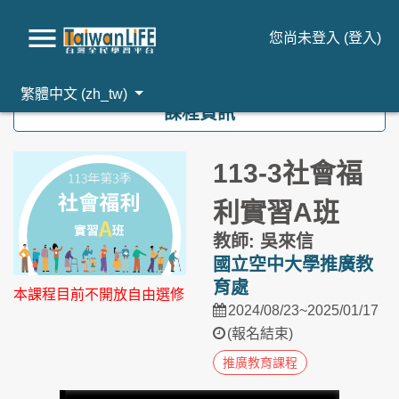
您尚未登入 (
登入
)
跳到主要內容
繁體中文 ‎(zh_tw)‎
課程資訊
113-3社會福
利實習A班
教師: 吳來信
國立空中大學推廣教
育處
本課程目前不開放自由選修
2024/08/23~2025/01/17
(報名結束)
推廣教育課程