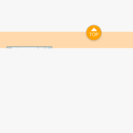
TOP
TOP
國人已進入數位學習及終身學習的時代，TaiwanLIFE自上
線服務以來，已開設超過九百課次，註冊者超過十萬人次，
為台灣打造出全民終身學習的優質環境。TaiwanLIFE has
been setting up over 900 online courses and owns over
100,000 registered learners since the launching year of
2014. We will keep on working for a better quality of
lifelong learning for anyone at every corner of the world.